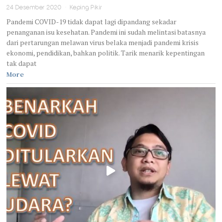
24 Desember 2020
Keping Pikir
Pandemi COVID-19 tidak dapat lagi dipandang sekadar
penanganan isu kesehatan. Pandemi ini sudah melintasi batasnya
dari pertarungan melawan virus belaka menjadi pandemi krisis
ekonomi, pendidikan, bahkan politik. Tarik menarik kepentingan
tak dapat
More