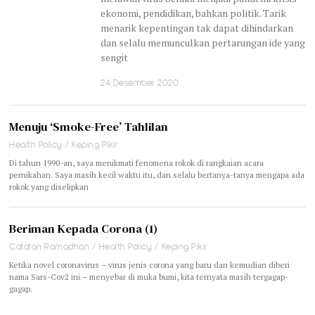
ekonomi, pendidikan, bahkan politik. Tarik
menarik kepentingan tak dapat dihindarkan
dan selalu memunculkan pertarungan ide yang
sengit
24 Desember 2020
Menuju ‘Smoke-Free’ Tahlilan
Health Policy
/
Keping Pikir
Di tahun 1990-an, saya menikmati fenomena rokok di rangkaian acara
pernikahan. Saya masih kecil waktu itu, dan selalu bertanya-tanya mengapa ada
rokok yang diselipkan
Beriman Kepada Corona (1)
Catatan Ramadhan
/
Health Policy
/
Keping Pikir
Ketika novel coronavirus – virus jenis corona yang baru dan kemudian diberi
nama Sars-Cov2 ini – menyebar di muka bumi, kita ternyata masih tergagap-
gagap.