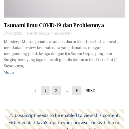
Tsunami Ilmu COVID-19 dan Problemnya
8 Juni 2020
Health Policy
/
Keping Pikir
Mandeep Mehra, penulis utama kedua artikel tersebut, mencoba
melakukan review kembali data yang dianalisis dengan
mengundang pihak ketiga dengan ijin Sapan Depai, pimpinan
Surgisphere yang juga menjadi penulis dalam artikel tersebut.[i]
Sayangnya,
More
1
2
3
…
8
NEXT