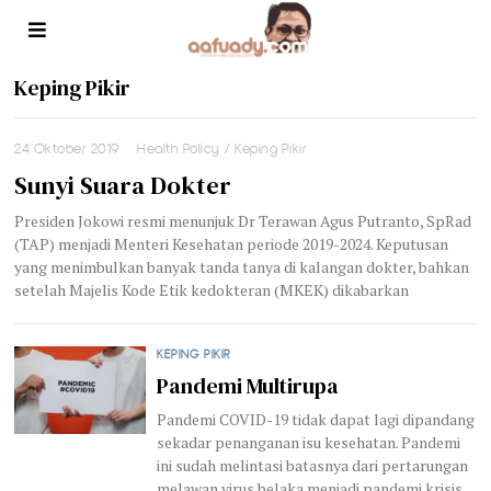
Keping Pikir
24 Oktober 2019
Health Policy
/
Keping Pikir
Sunyi Suara Dokter
Presiden Jokowi resmi menunjuk Dr Terawan Agus Putranto, SpRad
(TAP) menjadi Menteri Kesehatan periode 2019-2024. Keputusan
yang menimbulkan banyak tanda tanya di kalangan dokter, bahkan
setelah Majelis Kode Etik kedokteran (MKEK) dikabarkan
KEPING PIKIR
Pandemi Multirupa
Pandemi COVID-19 tidak dapat lagi dipandang
sekadar penanganan isu kesehatan. Pandemi
ini sudah melintasi batasnya dari pertarungan
melawan virus belaka menjadi pandemi krisis