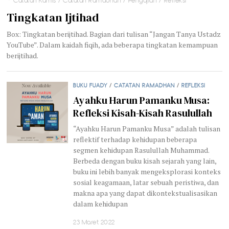
Catatan Kamis
/
Catatan Ramadhan
/
Pengajian
/
Refleksi
Tingkatan Ijtihad
Box: Tingkatan berijtihad. Bagian dari tulisan “Jangan Tanya Ustadz
YouTube”. Dalam kaidah fiqih, ada beberapa tingkatan kemampuan
berijtihad.
BUKU FUADY
/
CATATAN RAMADHAN
/
REFLEKSI
Ayahku Harun Pamanku Musa:
Refleksi Kisah-Kisah Rasulullah
“Ayahku Harun Pamanku Musa” adalah tulisan
reflektif terhadap kehidupan beberapa
segmen kehidupan Rasulullah Muhammad.
Berbeda dengan buku kisah sejarah yang lain,
buku ini lebih banyak mengeksplorasi konteks
sosial keagamaan, latar sebuah peristiwa, dan
makna apa yang dapat dikontekstualisasikan
dalam kehidupan
23 Maret 2022