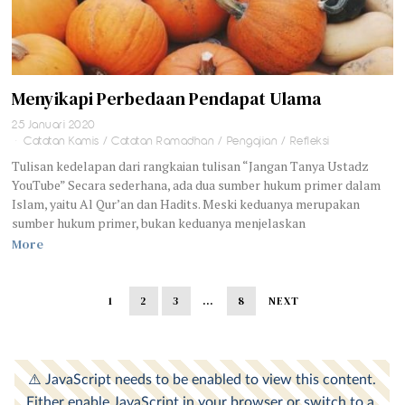
Menyikapi Perbedaan Pendapat Ulama
25 Januari 2020
Catatan Kamis
/
Catatan Ramadhan
/
Pengajian
/
Refleksi
Tulisan kedelapan dari rangkaian tulisan “Jangan Tanya Ustadz
YouTube” Secara sederhana, ada dua sumber hukum primer dalam
Islam, yaitu Al Qur’an dan Hadits. Meski keduanya merupakan
sumber hukum primer, bukan keduanya menjelaskan
More
1
2
3
…
8
NEXT