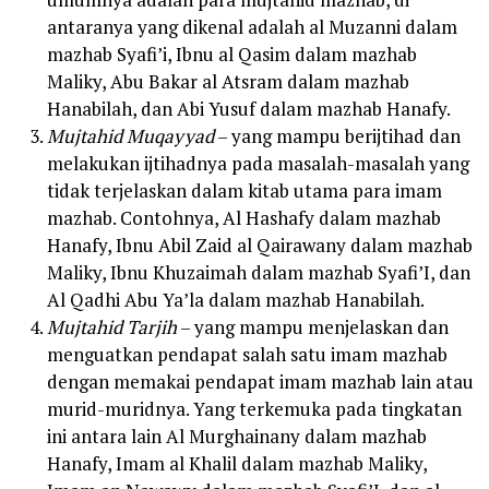
antaranya yang dikenal adalah al Muzanni dalam
mazhab Syafi’i, Ibnu al Qasim dalam mazhab
Maliky, Abu Bakar al Atsram dalam mazhab
Hanabilah, dan Abi Yusuf dalam mazhab Hanafy.
Mujtahid Muqayyad
– yang mampu berijtihad dan
melakukan ijtihadnya pada masalah-masalah yang
tidak terjelaskan dalam kitab utama para imam
mazhab. Contohnya, Al Hashafy dalam mazhab
Hanafy, Ibnu Abil Zaid al Qairawany dalam mazhab
Maliky, Ibnu Khuzaimah dalam mazhab Syafi’I, dan
Al Qadhi Abu Ya’la dalam mazhab Hanabilah.
Mujtahid Tarjih
– yang mampu menjelaskan dan
menguatkan pendapat salah satu imam mazhab
dengan memakai pendapat imam mazhab lain atau
murid-muridnya. Yang terkemuka pada tingkatan
ini antara lain Al Murghainany dalam mazhab
Hanafy, Imam al Khalil dalam mazhab Maliky,