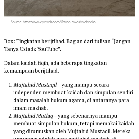
Source: https://www.pexels.com/@tima-miroshnichenko
Box: Tingkatan berijtihad. Bagian dari tulisan “Jangan
Tanya Ustadz YouTube”.
Dalam kaidah fiqih, ada beberapa tingkatan
kemampuan berijtihad.
Mujtahid Mustaqil
– yang mampu secara
independen membuat kaidah dan simpulan sendiri
dalam masalah hukum agama, di antaranya para
imam mazhab.
Mujtahid Mutlaq
– yang sebenarnya mampu
membuat simpulan hukum, tetapi memakai kaidah
yang dirumuskan oleh Mujtahid Mustaqil. Mereka
umumnya adalah para mujtahid mazhab, di