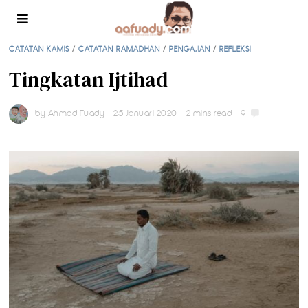
CATATAN KAMIS
/
CATATAN RAMADHAN
/
PENGAJIAN
/
REFLEKSI
Tingkatan Ijtihad
by
Ahmad Fuady
25 Januari 2020
2 mins read
9