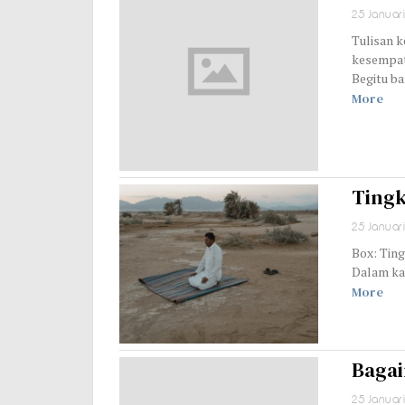
25 Januar
Tulisan k
kesempata
Begitu b
More
Tingk
25 Januar
Box: Ting
Dalam kai
More
Bagai
25 Januar