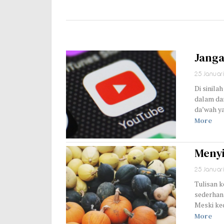
Janga
25 Januar
Di sinila
dalam dan
da’wah y
More
Meny
25 Januar
Tulisan k
sederhana
Meski ke
More