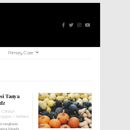
Primary Care
si Tanya
dz
/
Catatan
ngajian
/
Refleksi
ri rangkaian
Tanya Ustadz