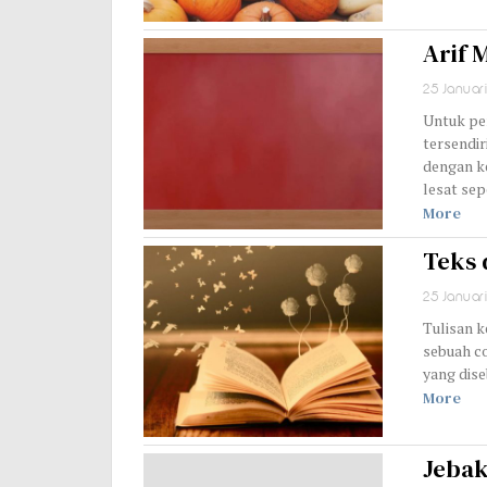
Arif 
25 Januar
Untuk pe
tersendir
dengan ke
lesat sepe
More
Teks 
25 Januar
Tulisan k
sebuah co
More
Jebak