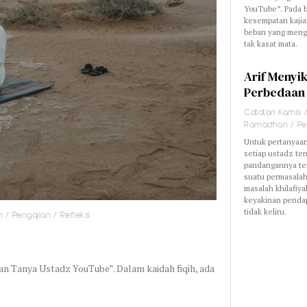
YouTube”. Pada 
kesempatan kajia
beban yang mengi
tak kasat mata.
Arif Menyi
Perbedaan
Catatan Kamis
Ramadhan
/
Pe
Untuk pertanyaan
setiap ustadz ten
pandangannya ter
suatu permasala
masalah khilafiy
keyakinan pendap
tidak keliru.
n
/
Pengajian
/
Refleksi
ngan Tanya Ustadz YouTube”. Dalam kaidah fiqih, ada