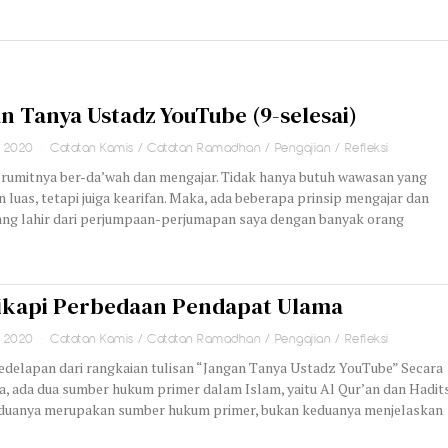
n Tanya Ustadz YouTube (9-selesai)
i 2020
Catatan Kamis
/
Catatan Ramadhan
/
Pengajian
/
Refleksi
h rumitnya ber-da’wah dan mengajar. Tidak hanya butuh wawasan yang
 luas, tetapi juiga kearifan. Maka, ada beberapa prinsip mengajar dan
ang lahir dari perjumpaan-perjumapan saya dengan banyak orang
ikapi Perbedaan Pendapat Ulama
i 2020
Catatan Kamis
/
Catatan Ramadhan
/
Pengajian
/
Refleksi
edelapan dari rangkaian tulisan “Jangan Tanya Ustadz YouTube” Secara
, ada dua sumber hukum primer dalam Islam, yaitu Al Qur’an dan Hadits
duanya merupakan sumber hukum primer, bukan keduanya menjelaskan