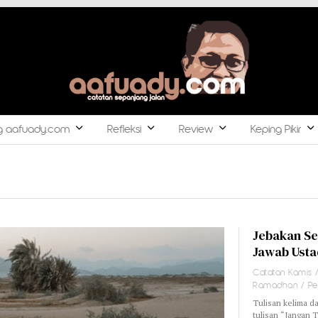
g aafuady.com
Refleksi
Review
Keping Pikir
Jebakan Se
Jawab Usta
Catatan Kamis
Ramadhan
/
Pe
Tulisan kelima da
tulisan “Jangan 