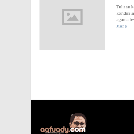
Tulisan k
kondisi i
agama lew
More