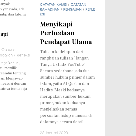
banyak
CATATAN KAMIS
/
CATATAN
n yang ada, ada
RAMADHAN
/
PENGAJIAN
/
REFLE
ntip dari lubang
KSI
Menyikapi
Perbedaan
kapi
Pendapat Ulama
/
Catatan
Tulisan kedelapan dari
ngajian
/
Refleksi
rangkaian tulisan “Jangan
 tipe kedua,
Tanya Ustadz YouTube”
tu memiliki
Secara sederhana, ada dua
sendiri tentang
sumber hukum primer dalam
han. Menjawab
Islam, yaitu Al Qur’an dan
ah sesuai dengan
atnya tentu saja
Hadits. Meski keduanya
merupakan sumber hukum
primer, bukan keduanya
menjelaskan semua
persoalan hidup manusia di
dalamnya secara detail.
25 Januari 2020