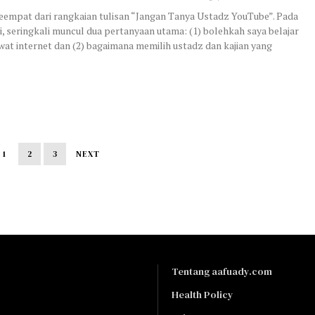
eempat dari rangkaian tulisan “Jangan Tanya Ustadz YouTube”. Pada
ni, seringkali muncul dua pertanyaan utama: (1) bolehkah saya belajar
at internet dan (2) bagaimana memilih ustadz dan kajian yang
1
2
3
NEXT
Tentang aafuady.com
Health Policy