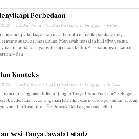
Menyikapi Perbedaan
i 2020
Catatan Kamis
/
Catatan Ramadhan
/
Pengajian
/
Refleksi
rtanyaan tipe kedua, setiap ustadz tentu memiliki pandangannya
i tentang suatu permasalahan. Menjawab masalah khilafiyah sesuai
yakinan pendapatnya tentu saja tidak keliru. Persoalannya di zaman
rti ini – dan
dan Konteks
i 2020
Catatan Kamis
/
Catatan Ramadhan
/
Pengajian
/
Refleksi
eenam dari rangkaian tulisan “Jangan Tanya Ustad YouTube”. Sebagai
ntoh sederhana, sekarang mari kita lihat dan jawab: apa amalan terbaik
yang disebutkan oleh Rasulullah ﷺ? Banyak. Bahkan, banyak sekali.
an Sesi Tanya Jawab Ustadz