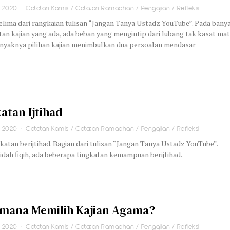
i 2020
Catatan Kamis
/
Catatan Ramadhan
/
Pengajian
/
Refleksi
elima dari rangkaian tulisan “Jangan Tanya Ustadz YouTube”. Pada bany
n kajian yang ada, ada beban yang mengintip dari lubang tak kasat mat
anyaknya pilihan kajian menimbulkan dua persoalan mendasar
atan Ijtihad
i 2020
Catatan Kamis
/
Catatan Ramadhan
/
Pengajian
/
Refleksi
katan berijtihad. Bagian dari tulisan “Jangan Tanya Ustadz YouTube”.
dah fiqih, ada beberapa tingkatan kemampuan berijtihad.
mana Memilih Kajian Agama?
i 2020
Catatan Kamis
/
Catatan Ramadhan
/
Pengajian
/
Refleksi