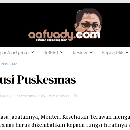
g aafuady.com
Refleksi
Review
Keping Pikir
EPING PIKIR
usi Puskesmas
Fuady
23 Desember 2019
6 mins read
asa jabatannya, Menteri Kesehatan Terawan meng
smas harus dikembalikan kepada fungsi fitrahnya 