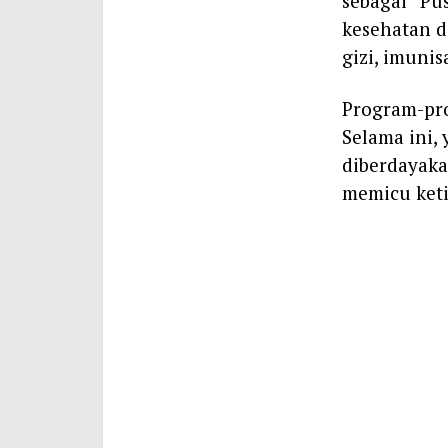
sebagai “Pu
kesehatan d
gizi, imunis
Program-pro
Selama ini,
diberdayaka
memicu keti