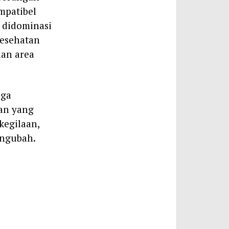
mpatibel
, didominasi
kesehatan
dan area
uga
an yang
kegilaan,
engubah.