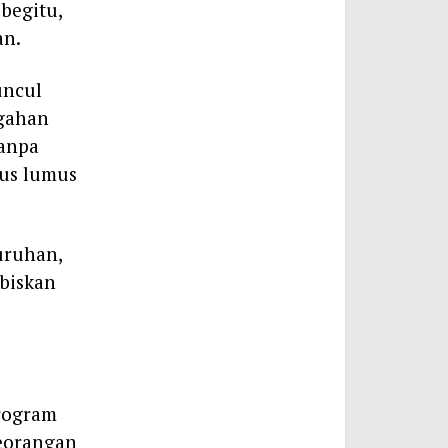
begitu,
an.
uncul
gahan
Tanpa
kus lumus
uruhan,
biskan
rogram
eorangan