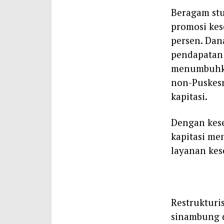
Beragam stu
promosi kes
persen. Dan
pendapatan s
menumbuhkan
non-Puskesm
kapitasi.
Dengan kese
kapitasi me
layanan kes
Restrukturi
sinambung d