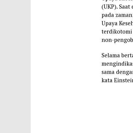
(UKP). Saat
pada zamann
Upaya Kese
terdikotomi
non-pengob
Selama bert
mengindika
sama dengan
kata Einste