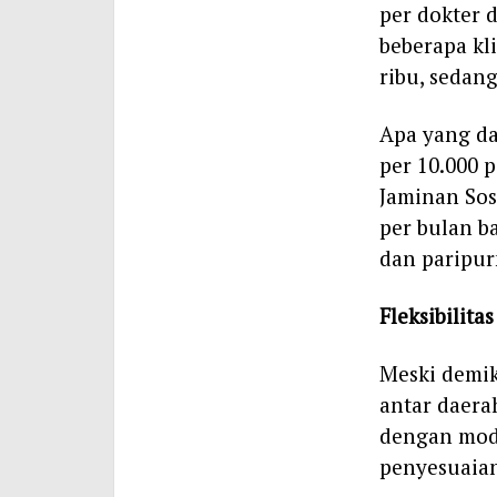
per dokter 
beberapa kl
ribu, sedan
Apa yang da
per 10.000 
Jaminan Sosi
per bulan b
dan paripur
Fleksibilitas
Meski demik
antar daerah
dengan mode
penyesuaia