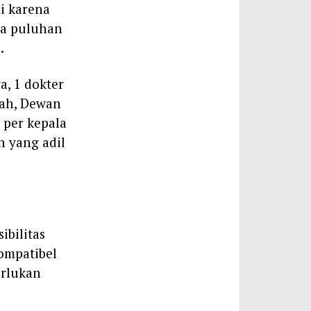
i karena
ga puluhan
.
a, 1 dokter
gah, Dewan
 per kepala
n yang adil
ibilitas
kompatibel
erlukan