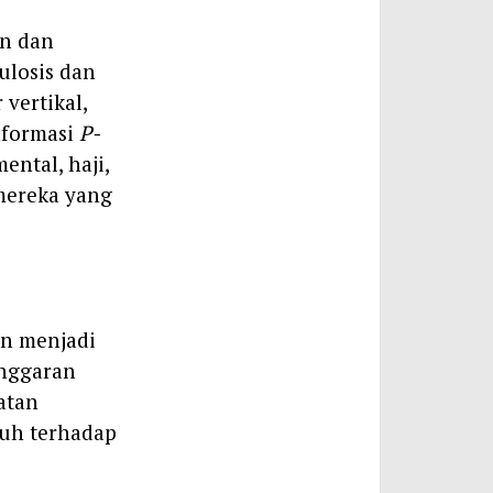
an dan
ulosis dan
vertikal,
nformasi
P-
ental, haji,
 mereka yang
an menjadi
anggaran
atan
nuh terhadap