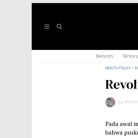
Beranda
Tentan
HEALTH POLICY
/
K
Revol
by
Ahmad 
Pada awal m
bahwa puske