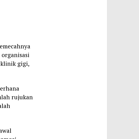
memecahnya
 organisasi
linik gigi,
derhana
mlah rujukan
alah
 awal