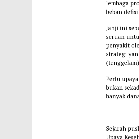
lembaga pro
beban defis
Janji ini s
seruan unt
penyakit ol
strategi ya
(tenggelam)
Perlu upaya
bukan sekad
banyak dana
Sejarah pus
Upaya Kese