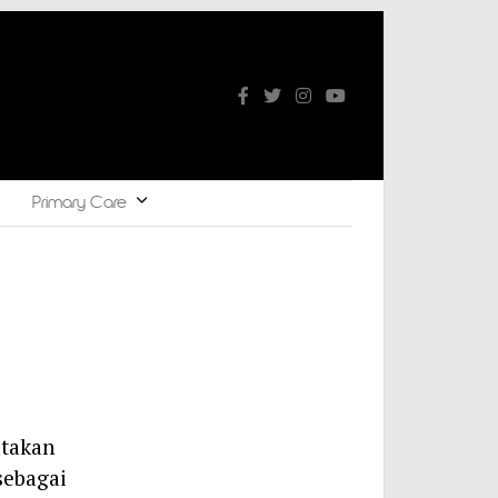
Primary Care
atakan
sebagai