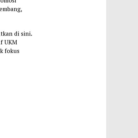
romosi
kembang,
kan di sini.
taf UKM
ak fokus