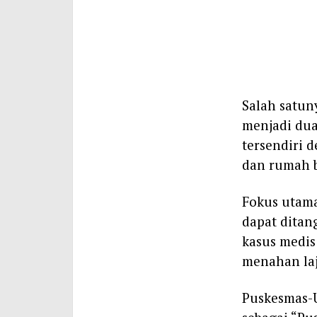
Salah satu
menjadi dua
tersendiri d
dan rumah b
Fokus utam
dapat ditan
kasus medis
menahan laj
Puskesmas-U