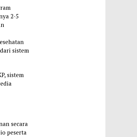
gram
nya 2-5
an
kesehatan
dari sistem
P, sistem
yedia
nan secara
io peserta