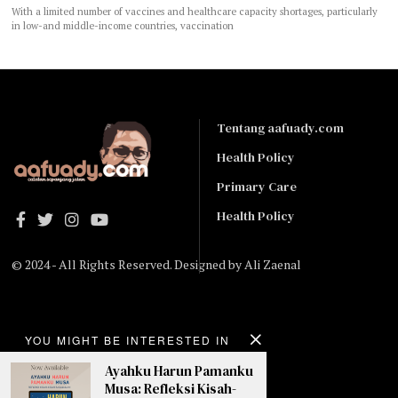
With a limited number of vaccines and healthcare capacity shortages, particularly
in low-and middle-income countries, vaccination
Tentang aafuady.com
Health Policy
Primary Care
Health Policy
© 2024 - All Rights Reserved. Designed by
Ali Zaenal
#Birru
YOU MIGHT BE INTERESTED IN
Ayah
Ayahku Harun Pamanku
Musa: Refleksi Kisah-
Kiai di Sarang Kompeni