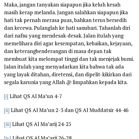
Maka, jangan tanyakan siapapun jika keluh kesah
masih kerap melanda. Jangan salahkan siapapun jika
hati tak pernah merasa puas, bahkan terus bersedih
dan kecewa. Pulanglah ke hati sanubari. Tahanlah diri
dari nafsu yang mendesak-desak. Jalan itulah yang
memelihara diri agar kesempatan, kebaikan, kejayaan,
dan keterangbenderangan di masa depan tak
membuat kita melompat tinggi dan tak menjejak bumi.
Jalan itulah yang menyadarkan kita bahwa tak ada
yang layak ditahan, diretensi, dan dipelit-kikirkan dari
segala karunia yang Allah ﷻ limpahkan kepada kita.
[i]
Lihat QS Al Ma’un 4-7
[ii]
Lihat QS Al Ma’un 2-3 dan QS Al Muddatsir 44-46
[iii]
Lihat QS Al Ma’arij 24-25
[iv]
Lihat QS Al Ma’arij 26-28