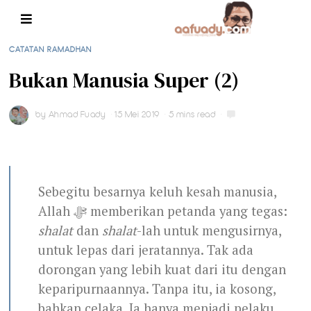
CATATAN RAMADHAN
Bukan Manusia Super (2)
by
Ahmad Fuady
15 Mei 2019
5 mins read
Sebegitu besarnya keluh kesah manusia,
Allah ﷻ memberikan petanda yang tegas:
shalat
dan
shalat
-lah untuk mengusirnya,
untuk lepas dari jeratannya. Tak ada
dorongan yang lebih kuat dari itu dengan
keparipurnaannya. Tanpa itu, ia kosong,
bahkan celaka. Ia hanya menjadi pelaku