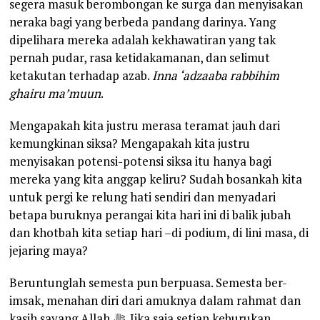
segera masuk berombongan ke surga dan menyisakan
neraka bagi yang berbeda pandang darinya. Yang
dipelihara mereka adalah kekhawatiran yang tak
pernah pudar, rasa ketidakamanan, dan selimut
ketakutan terhadap azab.
Inna ‘adzaaba rabbihim
ghairu ma’muun
.
Mengapakah kita justru merasa teramat jauh dari
kemungkinan siksa? Mengapakah kita justru
menyisakan potensi-potensi siksa itu hanya bagi
mereka yang kita anggap keliru? Sudah bosankah kita
untuk pergi ke relung hati sendiri dan menyadari
betapa buruknya perangai kita hari ini di balik jubah
dan khotbah kita setiap hari –di podium, di lini masa, di
jejaring maya?
Beruntunglah semesta pun berpuasa. Semesta ber-
imsak, menahan diri dari amuknya dalam rahmat dan
kasih sayang Allah ﷻ. Jika saja setiap keburukan