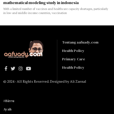
mathematical modeling study in indonesia
With a limited number of vaccines and healthcare capacity shortages, particularly
in low-and middle-income countries, vaccination
Tentang aafuady.com
Health Policy
Primary Care
Health Policy
© 2024 - All Rights Reserved. Designed by
Ali Zaenal
#Birru
Ayah