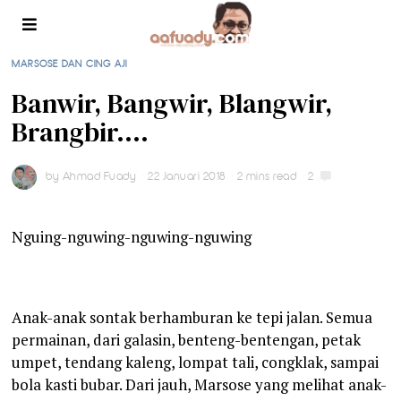
MARSOSE DAN CING AJI
Banwir, Bangwir, Blangwir,
Brangbir….
by
Ahmad Fuady
22 Januari 2018
2 mins read
2
Nguing-nguwing-nguwing-nguwing
Anak-anak sontak berhamburan ke tepi jalan. Semua
permainan, dari galasin, benteng-bentengan, petak
umpet, tendang kaleng, lompat tali, congklak, sampai
bola kasti bubar. Dari jauh, Marsose yang melihat anak-