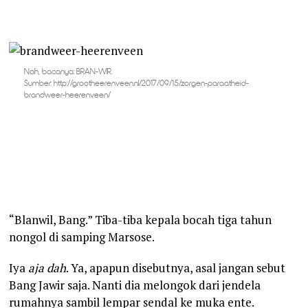
Nah, bacanya: BRAN-WIR.
Sumber: http://grootheerenveen.nl/2017/09/15/zorgen-paraatheid-
brandweer-heerenveen/
“Blanwil, Bang.” Tiba-tiba kepala bocah tiga tahun
nongol di samping Marsose.
Iya
aja dah
. Ya, apapun disebutnya, asal jangan sebut
Bang Jawir saja. Nanti dia melongok dari jendela
rumahnya sambil lempar sendal ke muka ente.