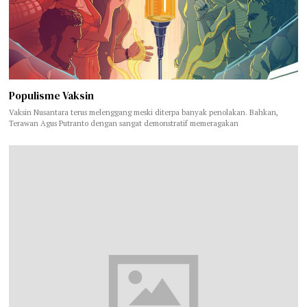
Populisme Vaksin
Vaksin Nusantara terus melenggang meski diterpa banyak penolakan. Bahkan,
Terawan Agus Putranto dengan sangat demonstratif memeragakan